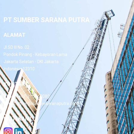
PT SUMBER SARANA PUTRA
ALAMAT
Jl.SD III No. 02
Pondok Pinang - Kebayoran Lama
Jakarta Selatan - DKI Jakarta
Indonesia 12310
KONTAK
Phone:
+62-21 7660080
Email:
office@sumbersaranaputra.com
IKUTI KAMI