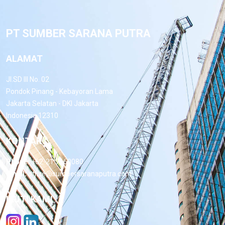
PT SUMBER SARANA PUTRA
ALAMAT
Jl.SD III No. 02
Pondok Pinang - Kebayoran Lama
Jakarta Selatan - DKI Jakarta
Indonesia 12310
KONTAK
Phone:
+62-21 7660080
Email:
office@sumbersaranaputra.com
IKUTI KAMI