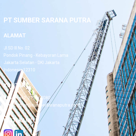
PT SUMBER SARANA PUTRA
ALAMAT
Jl.SD III No. 02
Pondok Pinang - Kebayoran Lama
Jakarta Selatan - DKI Jakarta
Indonesia 12310
KONTAK
Phone:
+62-21 7660080
Email:
office@sumbersaranaputra.com
IKUTI KAMI