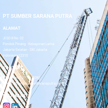
PT SUMBER SARANA PUTRA
ALAMAT
Jl.SD III No. 02
Pondok Pinang - Kebayoran Lama
Jakarta Selatan - DKI Jakarta
Indonesia 12310
KONTAK
Phone:
+62-21 7660080
Email:
office@sumbersaranaputra.com
IKUTI KAMI