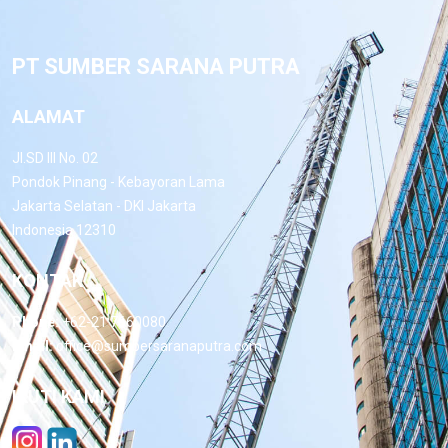
PT SUMBER SARANA PUTRA
ALAMAT
Jl.SD III No. 02
Pondok Pinang - Kebayoran Lama
Jakarta Selatan - DKI Jakarta
Indonesia 12310
KONTAK
Phone:
+62-21 7660080
Email:
office@sumbersaranaputra.com
IKUTI KAMI