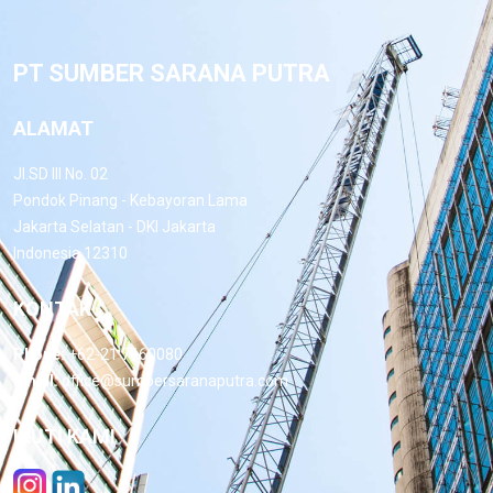
PT SUMBER SARANA PUTRA
ALAMAT
Jl.SD III No. 02
Pondok Pinang - Kebayoran Lama
Jakarta Selatan - DKI Jakarta
Indonesia 12310
KONTAK
Phone:
+62-21 7660080
Email:
office@sumbersaranaputra.com
IKUTI KAMI