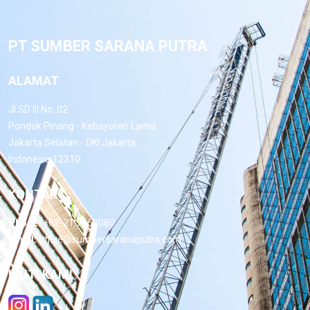
PT SUMBER SARANA PUTRA
ALAMAT
Jl.SD III No. 02
Pondok Pinang - Kebayoran Lama
Jakarta Selatan - DKI Jakarta
Indonesia 12310
KONTAK
Phone:
+62-21 7660080
Email:
office@sumbersaranaputra.com
IKUTI KAMI