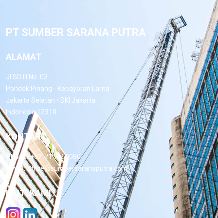
PT SUMBER SARANA PUTRA
ALAMAT
Jl.SD III No. 02
Pondok Pinang - Kebayoran Lama
Jakarta Selatan - DKI Jakarta
Indonesia 12310
KONTAK
Phone:
+62-21 7660080
Email:
office@sumbersaranaputra.com
IKUTI KAMI