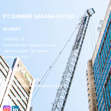
PT SUMBER SARANA PUTRA
ALAMAT
Jl.SD III No. 02
Pondok Pinang - Kebayoran Lama
Jakarta Selatan - DKI Jakarta
Indonesia 12310
KONTAK
Phone:
+62-21 7660080
Email:
office@sumbersaranaputra.com
IKUTI KAMI