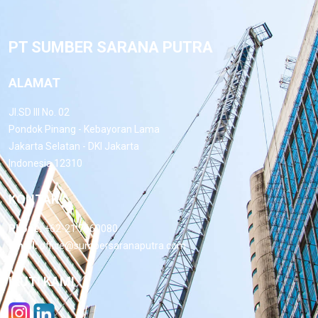
PT SUMBER SARANA PUTRA
ALAMAT
Jl.SD III No. 02
Pondok Pinang - Kebayoran Lama
Jakarta Selatan - DKI Jakarta
Indonesia 12310
KONTAK
Phone:
+62-21 7660080
Email:
office@sumbersaranaputra.com
IKUTI KAMI