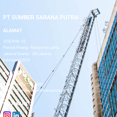
PT SUMBER SARANA PUTRA
ALAMAT
Jl.SD III No. 02
Pondok Pinang - Kebayoran Lama
Jakarta Selatan - DKI Jakarta
Indonesia 12310
KONTAK
Phone:
+62-21 7660080
Email:
office@sumbersaranaputra.com
IKUTI KAMI