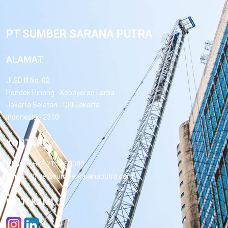
PT SUMBER SARANA PUTRA
ALAMAT
Jl.SD III No. 02
Pondok Pinang - Kebayoran Lama
Jakarta Selatan - DKI Jakarta
Indonesia 12310
KONTAK
Phone:
+62-21 7660080
Email:
office@sumbersaranaputra.com
IKUTI KAMI