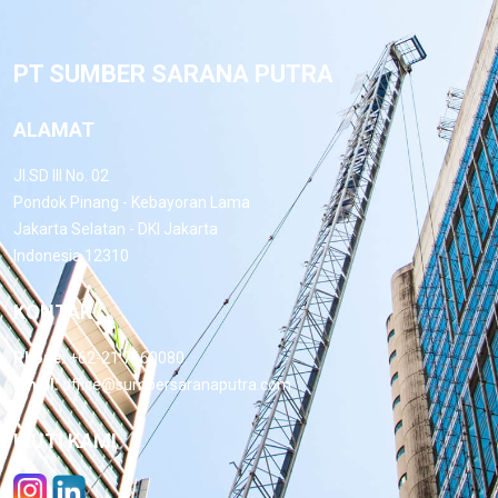
PT SUMBER SARANA PUTRA
ALAMAT
Jl.SD III No. 02
Pondok Pinang - Kebayoran Lama
Jakarta Selatan - DKI Jakarta
Indonesia 12310
KONTAK
Phone:
+62-21 7660080
Email:
office@sumbersaranaputra.com
IKUTI KAMI