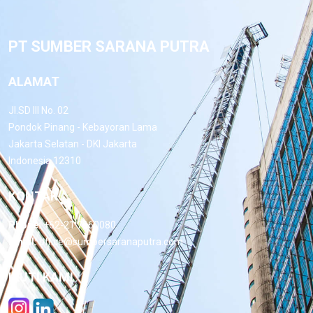
PT SUMBER SARANA PUTRA
ALAMAT
Jl.SD III No. 02
Pondok Pinang - Kebayoran Lama
Jakarta Selatan - DKI Jakarta
Indonesia 12310
KONTAK
Phone:
+62-21 7660080
Email:
office@sumbersaranaputra.com
IKUTI KAMI