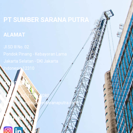
PT SUMBER SARANA PUTRA
ALAMAT
Jl.SD III No. 02
Pondok Pinang - Kebayoran Lama
Jakarta Selatan - DKI Jakarta
Indonesia 12310
KONTAK
Phone:
+62-21 7660080
Email:
office@sumbersaranaputra.com
IKUTI KAMI