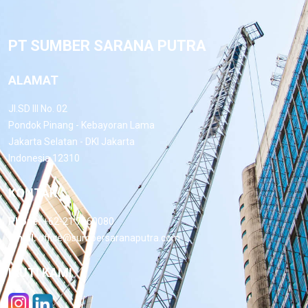
PT SUMBER SARANA PUTRA
ALAMAT
Jl.SD III No. 02
Pondok Pinang - Kebayoran Lama
Jakarta Selatan - DKI Jakarta
Indonesia 12310
KONTAK
Phone:
+62-21 7660080
Email:
office@sumbersaranaputra.com
IKUTI KAMI