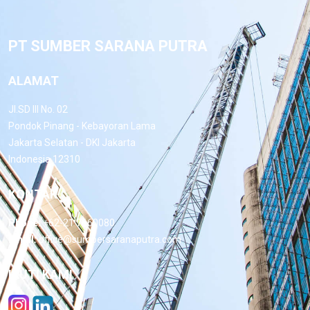
PT SUMBER SARANA PUTRA
ALAMAT
Jl.SD III No. 02
Pondok Pinang - Kebayoran Lama
Jakarta Selatan - DKI Jakarta
Indonesia 12310
KONTAK
Phone:
+62-21 7660080
Email:
office@sumbersaranaputra.com
IKUTI KAMI