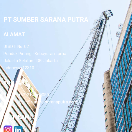
PT SUMBER SARANA PUTRA
ALAMAT
Jl.SD III No. 02
Pondok Pinang - Kebayoran Lama
Jakarta Selatan - DKI Jakarta
Indonesia 12310
KONTAK
Phone:
+62-21 7660080
Email:
office@sumbersaranaputra.com
IKUTI KAMI