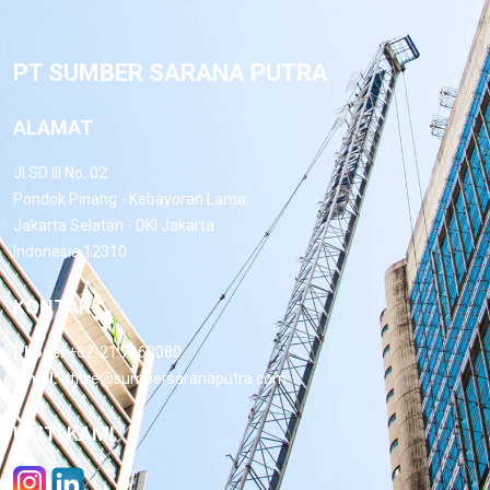
PT SUMBER SARANA PUTRA
ALAMAT
Jl.SD III No. 02
Pondok Pinang - Kebayoran Lama
Jakarta Selatan - DKI Jakarta
Indonesia 12310
KONTAK
Phone:
+62-21 7660080
Email:
office@sumbersaranaputra.com
IKUTI KAMI