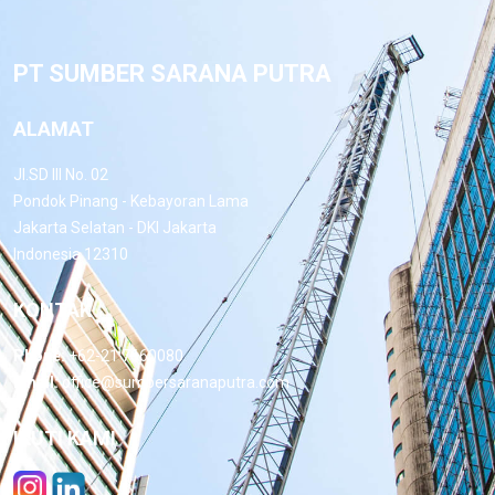
PT SUMBER SARANA PUTRA
ALAMAT
Jl.SD III No. 02
Pondok Pinang - Kebayoran Lama
Jakarta Selatan - DKI Jakarta
Indonesia 12310
KONTAK
Phone:
+62-21 7660080
Email:
office@sumbersaranaputra.com
IKUTI KAMI