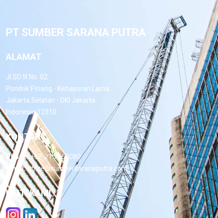
PT SUMBER SARANA PUTRA
ALAMAT
Jl.SD III No. 02
Pondok Pinang - Kebayoran Lama
Jakarta Selatan - DKI Jakarta
Indonesia 12310
KONTAK
Phone:
+62-21 7660080
Email:
office@sumbersaranaputra.com
IKUTI KAMI