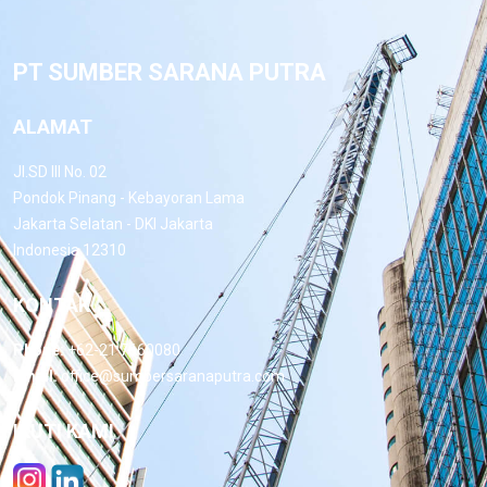
PT SUMBER SARANA PUTRA
ALAMAT
Jl.SD III No. 02
Pondok Pinang - Kebayoran Lama
Jakarta Selatan - DKI Jakarta
Indonesia 12310
KONTAK
Phone:
+62-21 7660080
Email:
office@sumbersaranaputra.com
IKUTI KAMI