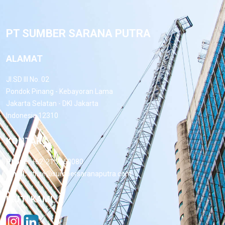
PT SUMBER SARANA PUTRA
ALAMAT
Jl.SD III No. 02
Pondok Pinang - Kebayoran Lama
Jakarta Selatan - DKI Jakarta
Indonesia 12310
KONTAK
Phone:
+62-21 7660080
Email:
office@sumbersaranaputra.com
IKUTI KAMI