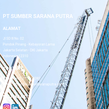
PT SUMBER SARANA PUTRA
ALAMAT
Jl.SD III No. 02
Pondok Pinang - Kebayoran Lama
Jakarta Selatan - DKI Jakarta
Indonesia 12310
KONTAK
Phone:
+62-21 7660080
Email:
office@sumbersaranaputra.com
IKUTI KAMI