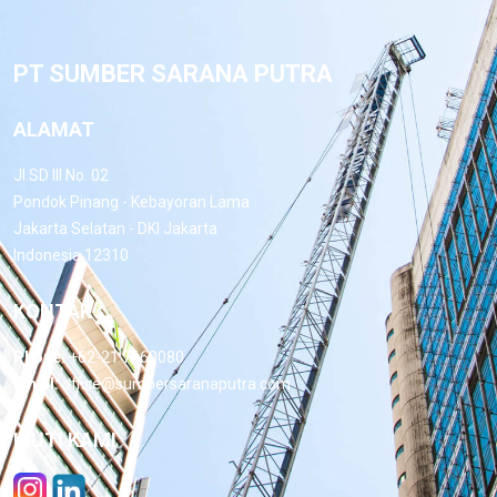
PT SUMBER SARANA PUTRA
ALAMAT
Jl.SD III No. 02
Pondok Pinang - Kebayoran Lama
Jakarta Selatan - DKI Jakarta
Indonesia 12310
KONTAK
Phone:
+62-21 7660080
Email:
office@sumbersaranaputra.com
IKUTI KAMI