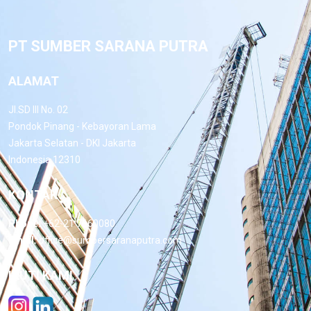
PT SUMBER SARANA PUTRA
ALAMAT
Jl.SD III No. 02
Pondok Pinang - Kebayoran Lama
Jakarta Selatan - DKI Jakarta
Indonesia 12310
KONTAK
Phone:
+62-21 7660080
Email:
office@sumbersaranaputra.com
IKUTI KAMI