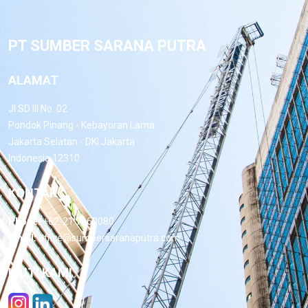
PT SUMBER SARANA PUTRA
ALAMAT
Jl.SD III No. 02
Pondok Pinang - Kebayoran Lama
Jakarta Selatan - DKI Jakarta
Indonesia 12310
KONTAK
Phone:
+62-21 7660080
Email:
office@sumbersaranaputra.com
IKUTI KAMI