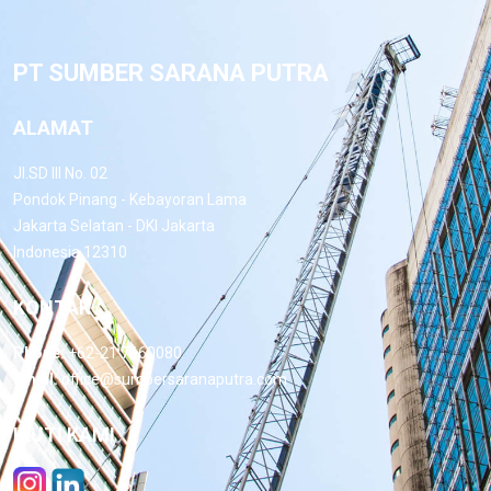
PT SUMBER SARANA PUTRA
ALAMAT
Jl.SD III No. 02
Pondok Pinang - Kebayoran Lama
Jakarta Selatan - DKI Jakarta
Indonesia 12310
KONTAK
Phone:
+62-21 7660080
Email:
office@sumbersaranaputra.com
IKUTI KAMI