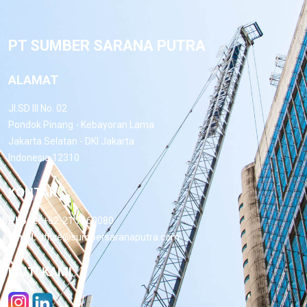
PT SUMBER SARANA PUTRA
ALAMAT
Jl.SD III No. 02
Pondok Pinang - Kebayoran Lama
Jakarta Selatan - DKI Jakarta
Indonesia 12310
KONTAK
Phone:
+62-21 7660080
Email:
office@sumbersaranaputra.com
IKUTI KAMI