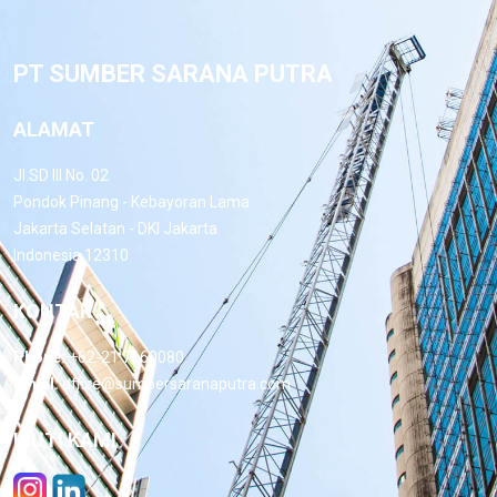
PT SUMBER SARANA PUTRA
ALAMAT
Jl.SD III No. 02
Pondok Pinang - Kebayoran Lama
Jakarta Selatan - DKI Jakarta
Indonesia 12310
KONTAK
Phone:
+62-21 7660080
Email:
office@sumbersaranaputra.com
IKUTI KAMI