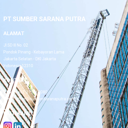
PT SUMBER SARANA PUTRA
ALAMAT
Jl.SD III No. 02
Pondok Pinang - Kebayoran Lama
Jakarta Selatan - DKI Jakarta
Indonesia 12310
KONTAK
Phone:
+62-21 7660080
Email:
office@sumbersaranaputra.com
IKUTI KAMI