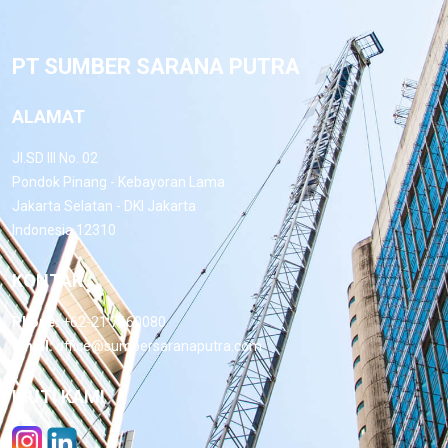
PT SUMBER SARANA PUTRA
ALAMAT
Jl.SD III No. 02
Pondok Pinang - Kebayoran Lama
Jakarta Selatan - DKI Jakarta
Indonesia 12310
KONTAK
Phone:
+62-21 7660080
Email:
office@sumbersaranaputra.com
IKUTI KAMI