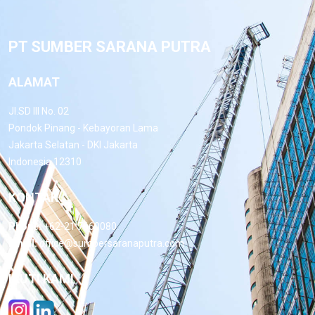
PT SUMBER SARANA PUTRA
ALAMAT
Jl.SD III No. 02
Pondok Pinang - Kebayoran Lama
Jakarta Selatan - DKI Jakarta
Indonesia 12310
KONTAK
Phone:
+62-21 7660080
Email:
office@sumbersaranaputra.com
IKUTI KAMI