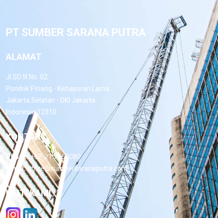
PT SUMBER SARANA PUTRA
ALAMAT
Jl.SD III No. 02
Pondok Pinang - Kebayoran Lama
Jakarta Selatan - DKI Jakarta
Indonesia 12310
KONTAK
Phone:
+62-21 7660080
Email:
office@sumbersaranaputra.com
IKUTI KAMI