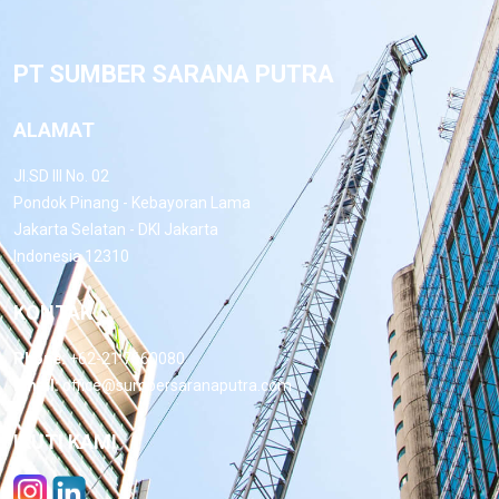
PT SUMBER SARANA PUTRA
ALAMAT
Jl.SD III No. 02
Pondok Pinang - Kebayoran Lama
Jakarta Selatan - DKI Jakarta
Indonesia 12310
KONTAK
Phone:
+62-21 7660080
Email:
office@sumbersaranaputra.com
IKUTI KAMI