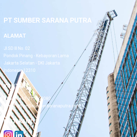
PT SUMBER SARANA PUTRA
ALAMAT
Jl.SD III No. 02
Pondok Pinang - Kebayoran Lama
Jakarta Selatan - DKI Jakarta
Indonesia 12310
KONTAK
Phone:
+62-21 7660080
Email:
office@sumbersaranaputra.com
IKUTI KAMI