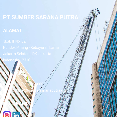
PT SUMBER SARANA PUTRA
ALAMAT
Jl.SD III No. 02
Pondok Pinang - Kebayoran Lama
Jakarta Selatan - DKI Jakarta
Indonesia 12310
KONTAK
Phone:
+62-21 7660080
Email:
office@sumbersaranaputra.com
IKUTI KAMI