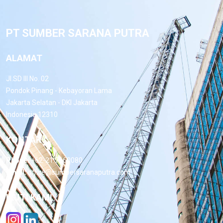
PT SUMBER SARANA PUTRA
ALAMAT
Jl.SD III No. 02
Pondok Pinang - Kebayoran Lama
Jakarta Selatan - DKI Jakarta
Indonesia 12310
KONTAK
Phone:
+62-21 7660080
Email:
office@sumbersaranaputra.com
IKUTI KAMI