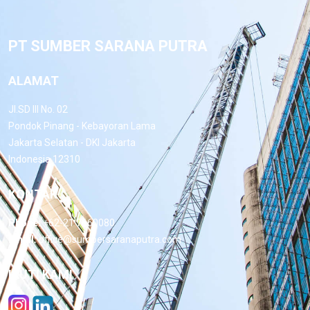
PT SUMBER SARANA PUTRA
ALAMAT
Jl.SD III No. 02
Pondok Pinang - Kebayoran Lama
Jakarta Selatan - DKI Jakarta
Indonesia 12310
KONTAK
Phone:
+62-21 7660080
Email:
office@sumbersaranaputra.com
IKUTI KAMI