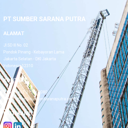
PT SUMBER SARANA PUTRA
ALAMAT
Jl.SD III No. 02
Pondok Pinang - Kebayoran Lama
Jakarta Selatan - DKI Jakarta
Indonesia 12310
KONTAK
Phone:
+62-21 7660080
Email:
office@sumbersaranaputra.com
IKUTI KAMI