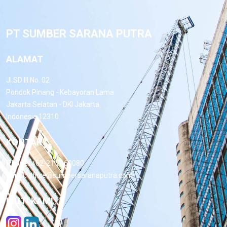
PT SUMBER SARANA PUTRA
ALAMAT
Jl.SD III No. 02
Pondok Pinang - Kebayoran Lama
Jakarta Selatan - DKI Jakarta
Indonesia 12310
KONTAK
Phone:
+62-21 7660080
Email:
office@sumbersaranaputra.com
IKUTI KAMI