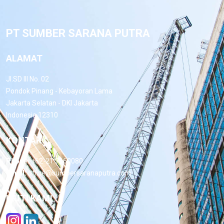
PT SUMBER SARANA PUTRA
ALAMAT
Jl.SD III No. 02
Pondok Pinang - Kebayoran Lama
Jakarta Selatan - DKI Jakarta
Indonesia 12310
KONTAK
Phone:
+62-21 7660080
Email:
office@sumbersaranaputra.com
IKUTI KAMI