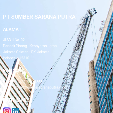
PT SUMBER SARANA PUTRA
ALAMAT
Jl.SD III No. 02
Pondok Pinang - Kebayoran Lama
Jakarta Selatan - DKI Jakarta
Indonesia 12310
KONTAK
Phone:
+62-21 7660080
Email:
office@sumbersaranaputra.com
IKUTI KAMI