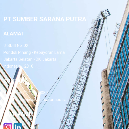
PT SUMBER SARANA PUTRA
ALAMAT
Jl.SD III No. 02
Pondok Pinang - Kebayoran Lama
Jakarta Selatan - DKI Jakarta
Indonesia 12310
KONTAK
Phone:
+62-21 7660080
Email:
office@sumbersaranaputra.com
IKUTI KAMI