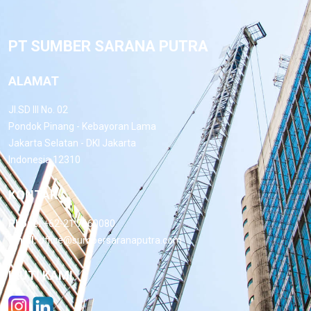
PT SUMBER SARANA PUTRA
ALAMAT
Jl.SD III No. 02
Pondok Pinang - Kebayoran Lama
Jakarta Selatan - DKI Jakarta
Indonesia 12310
KONTAK
Phone:
+62-21 7660080
Email:
office@sumbersaranaputra.com
IKUTI KAMI