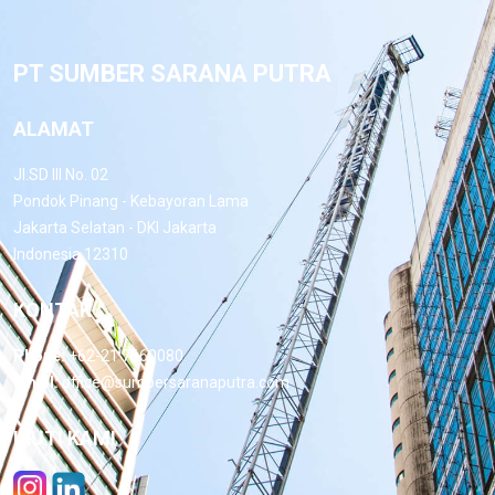
PT SUMBER SARANA PUTRA
ALAMAT
Jl.SD III No. 02
Pondok Pinang - Kebayoran Lama
Jakarta Selatan - DKI Jakarta
Indonesia 12310
KONTAK
Phone:
+62-21 7660080
Email:
office@sumbersaranaputra.com
IKUTI KAMI