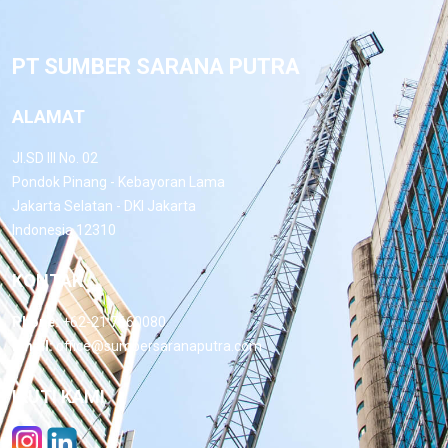
PT SUMBER SARANA PUTRA
ALAMAT
Jl.SD III No. 02
Pondok Pinang - Kebayoran Lama
Jakarta Selatan - DKI Jakarta
Indonesia 12310
KONTAK
Phone:
+62-21 7660080
Email:
office@sumbersaranaputra.com
IKUTI KAMI