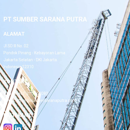
PT SUMBER SARANA PUTRA
ALAMAT
Jl.SD III No. 02
Pondok Pinang - Kebayoran Lama
Jakarta Selatan - DKI Jakarta
Indonesia 12310
KONTAK
Phone:
+62-21 7660080
Email:
office@sumbersaranaputra.com
IKUTI KAMI