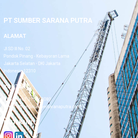
PT SUMBER SARANA PUTRA
ALAMAT
Jl.SD III No. 02
Pondok Pinang - Kebayoran Lama
Jakarta Selatan - DKI Jakarta
Indonesia 12310
KONTAK
Phone:
+62-21 7660080
Email:
office@sumbersaranaputra.com
IKUTI KAMI