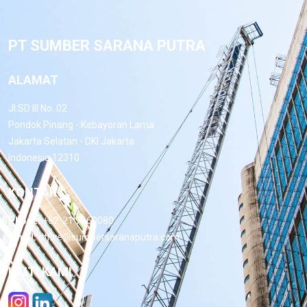
PT SUMBER SARANA PUTRA
ALAMAT
Jl.SD III No. 02
Pondok Pinang - Kebayoran Lama
Jakarta Selatan - DKI Jakarta
Indonesia 12310
KONTAK
Phone:
+62-21 7660080
Email:
office@sumbersaranaputra.com
IKUTI KAMI